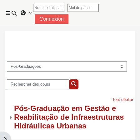
Passer au contenu principal
Activer/désactiver la saisie de recherche
Panneau latéral
Connexion
Catégories de cours
Rechercher des cours
Rechercher des cours
Tout déplier
Pós-Graduação em Gestão e
Reabilitação de Infraestruturas
Hidráulicas Urbanas
Ouvrir le tiroir des blocs